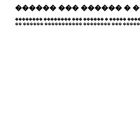
������ ��� ������ � 
�������� �������� ��� ������ � ����� ����
�� ������ ����������� �������� ��� �����