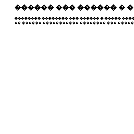
������ ��� ������ � 
�������� �������� ��� ������ � ����� ����
�� ������ ����������� �������� ��� �����