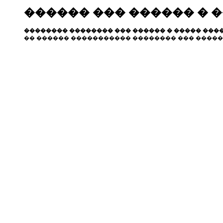
������ ��� ������ � 
�������� �������� ��� ������ � ����� ����
�� ������ ����������� �������� ��� �����