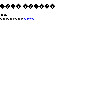
����� ������
��.
���, �����
����