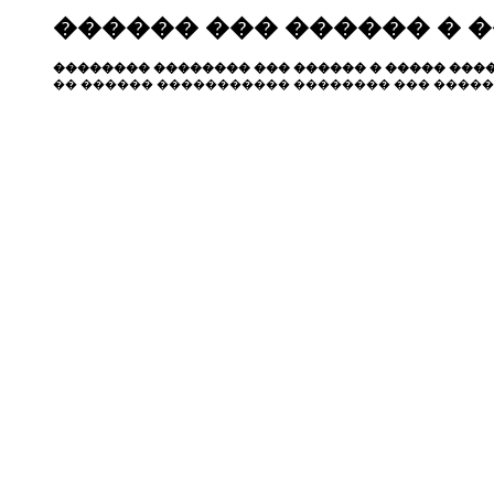
������ ��� ������ � 
�������� �������� ��� ������ � ����� ����
�� ������ ����������� �������� ��� �����